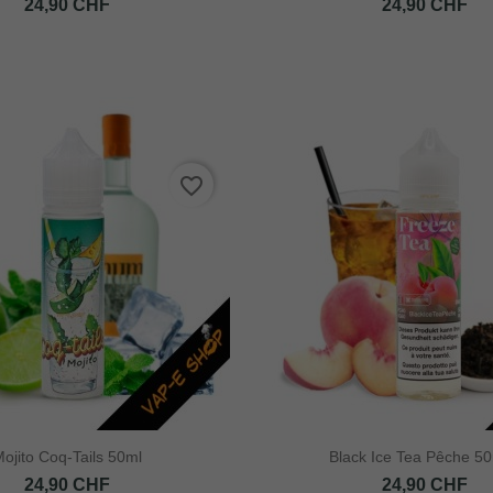
Prix
Prix
24,90 CHF
24,90 CHF
favorite_border
ojito Coq-Tails 50ml
Black Ice Tea Pêche 50
Prix
Prix
24,90 CHF
24,90 CHF