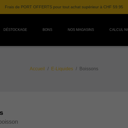
Frais de PORT OFFERTS pour tout achat supérieur à CHF 59.95
DÉSTOCKAGE
BONS
NOS MAGASINS
CALCUL N
Accueil
E-Liquides
Boissons
s
 boisson