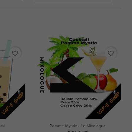
favorite_border
favorite_border
0ml
Pomme Mystic - Le Mixologue