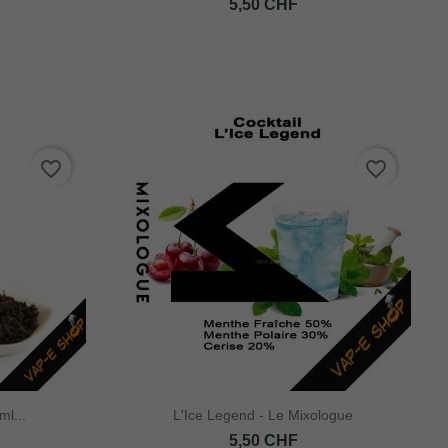
Prix
5,50 CHF
favorite_border
favorite_border
ml...
L'Ice Legend - Le Mixologue
Prix
5,50 CHF