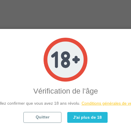
favorite_border
Vérification de l'âge
llez confirmer que vous avez 18 ans révolu.
Conditions générales de v
Quitter
J'ai plus de 18
uba Libre - Mixologue
Le Lime Tea - Mixolo
Prix
Prix
5,50 CHF
5,50 CHF