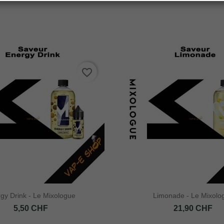
favorite_border
gy Drink - Le Mixologue
Limonade - Le Mixolo
Prix
Prix
5,50 CHF
21,90 CHF