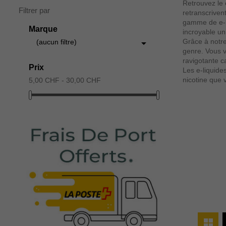
Retrouvez le
Filtrer par
retranscriven
gamme de e-li
Marque
incroyable un

Grâce à notre
(aucun filtre)
genre. Vous v
ravigotante c
Prix
Les e-liquide
nicotine que 
5,00 CHF - 30,00 CHF