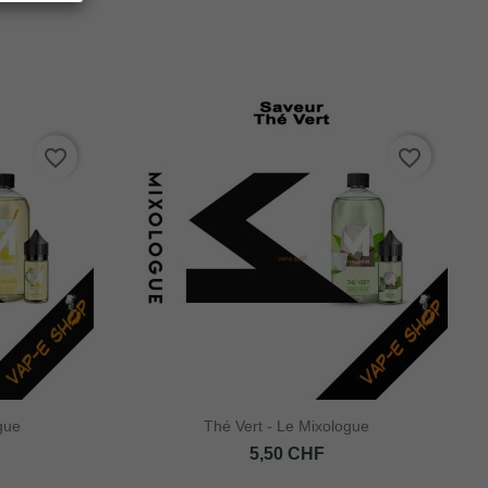
favorite_border
favorite_border
gue
Thé Vert - Le Mixologue
Prix
5,50 CHF