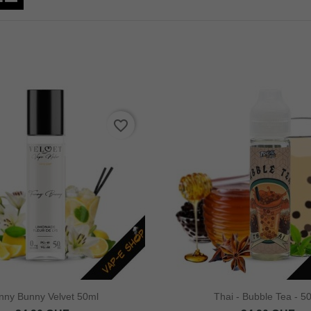
favorite_border
nny Bunny Velvet 50ml
Thai - Bubble Tea - 5