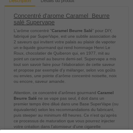
Description
Détails du produit
Concentré d'arome Caramel Beurre
salé Supervape
L'arôme concentré "
Caramel Beurre Salé
" pour DIY,
fabriqué par SuperVape, est une subtile association de
2 saveurs qui invitent votre palais au plaisir de vapoter
un e-liquide gourmand qui rend hommage Henri Le
Roux, chocolatier de Quiberon qui, en 1977, mit au
point un caramel au beurre demi-sel. Supervape a mis
tout son savoir faire pour l'élaboration de cette saveur
et propose par exemple d’y mélanger, selon vos goûts
ou envies, une pointe d'arôme concentré noisette, noix
ou encore, saveur amande.
Attention, ce concentré d'arômes gourmand
Caramel
Beurre Salé
ne se vape pas seul, il doit dans un
premier temps être dilué dans une Base SuperVape (ou
équivalente) selon les recommandations du fabricant,
puis steeper au minimum 48 heures. Ce n'est qu'après
ce processus de maturation que vous pourrez injecter
votre création dans l'atomiseur d'une cigarette
électronique (ou d'un MOD) pour enfin vaper votre