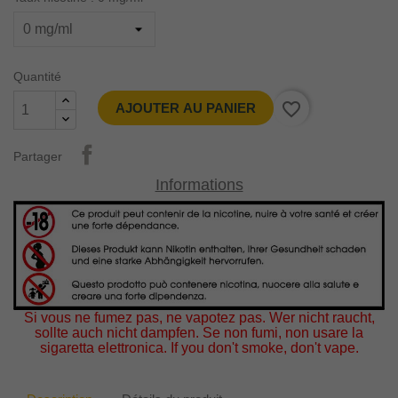
Quantité
favorite_border
AJOUTER AU PANIER
Partager
Informations
Si vous ne fumez pas, ne vapotez pas. Wer nicht raucht,
sollte auch nicht dampfen. Se non fumi, non usare la
sigaretta elettronica. If you don't smoke, don't vape.