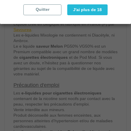
Bouchon de sécurité enfant.
E liquide avec nicotine taux en mg/ml si supérieur à 0.
Quitter
J'ai plus de 18
Dosage de nicotine du
e-liquide fruité Melon
par Le
Mixologue : 0mg/ml.
Liquide créé en Belgique et fabriqué en France (F) par
Savourea
.
Les e-liquides Mixologie ne contiennent ni Diacétyle, ni
Ambrox.
Le e liquide
saveur Melon
PG50% VG50% est un
Premium compatible avec un grand nombre de modèles
de
cigarettes électroniques
et de Pod Mod. Si vous
avez un doute, n'hésitez pas à questionner nos
gérantes au sujet de la compatibilité de ce liquide avec
votre matériel.
Précaution d'emploi
Les
e-liquides pour cigarettes électroniques
contenant de la nicotine sont nocifs par contact avec la
peau, respecter les précautions d'emploi.
Vente interdite aux mineurs.
Produit déconseillé aux femmes enceintes, aux
personnes atteintes d'hypertension et/ou de maladies
cardiovasculaires.