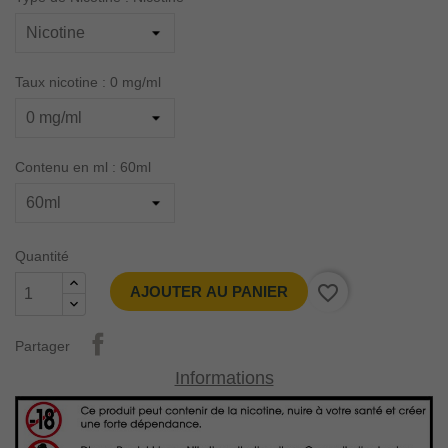
Taux nicotine : 0 mg/ml
Contenu en ml : 60ml
Quantité
favorite_border
AJOUTER AU PANIER
Partager
Informations