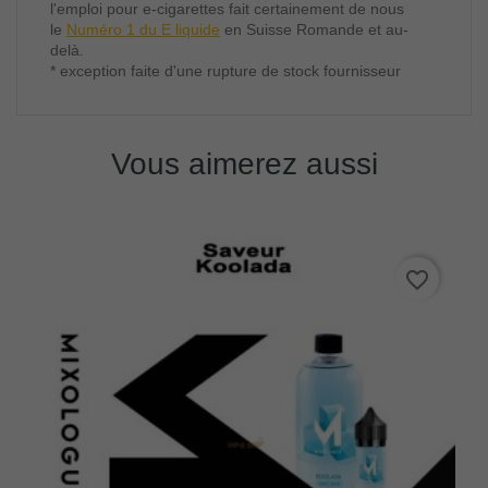
l'emploi pour e-cigarettes fait certainement de nous
le
Numéro 1 du E liquide
en Suisse Romande et au-
delà.
* exception faite d'une rupture de stock fournisseur
Vous aimerez aussi
favorite_border