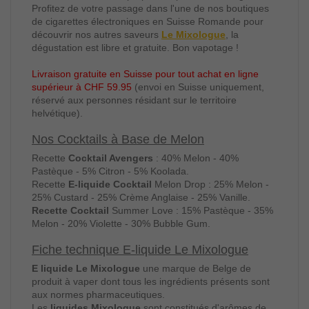
Profitez de votre passage dans l'une de nos boutiques
de cigarettes électroniques en Suisse Romande pour
découvrir nos autres saveurs
Le Mixologue
, la
dégustation est libre et gratuite. Bon vapotage !
Livraison gratuite en Suisse pour tout achat en ligne
supérieur à CHF 59.95
(envoi en Suisse uniquement,
réservé aux personnes résidant sur le territoire
helvétique).
Nos Cocktails à Base de Melon
Recette
Cocktail Avengers
: 40% Melon - 40%
Pastèque - 5% Citron - 5% Koolada.
Recette
E-liquide Cocktail
Melon Drop : 25% Melon -
25% Custard - 25% Crème Anglaise - 25% Vanille.
Recette Cocktail
Summer Love : 15% Pastèque - 35%
Melon - 20% Violette - 30% Bubble Gum.
Fiche technique E-liquide Le Mixologue
E liquide Le Mixologue
une marque de Belge de
produit à vaper dont tous les ingrédients présents sont
aux normes pharmaceutiques.
Les
liquides Mixologue
sont constitués d'arômes de