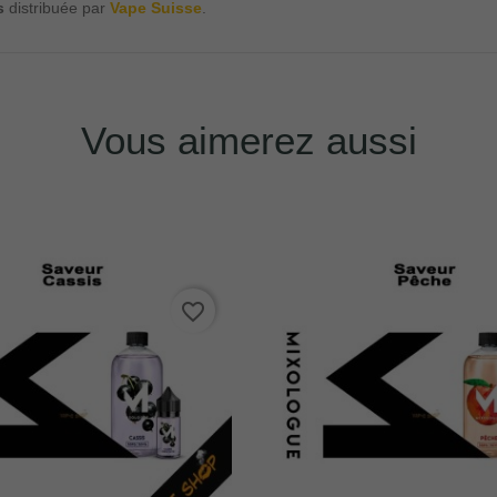
s
distribuée par
Vape Suisse
.
Vous aimerez aussi
favorite_border