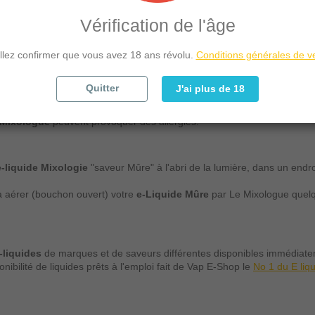
mpatible avec un grand nombre de modèles de
cigarettes électron
Vérification de l'âge
 gérantes au sujet de la compatibilité de ce liquide avec votre matériel
llez confirmer que vous avez 18 ans révolu.
Conditions générales de v
ont nocifs par contact avec la peau, respecter les précautions d'emploi
Quitter
J'ai plus de 18
teintes d'hypertension et/ou de maladies cardiovasculaires.
nformes à la règlementation Européenne en vigueur.
 Mixologue
peuvent provoquer des allergies.
e-liquide Mixologie
"saveur Mûre" à l'abri de la lumière, dans un endr
 à aérer (bouchon ouvert) votre
e-Liquide Mûre
par Le Mixologue quelq
-liquides
de marques et de saveurs différentes disponibles immédiatem
nibilité de liquides prêts à l'emploi fait de Vap E-Shop le
No 1 du E liq
n