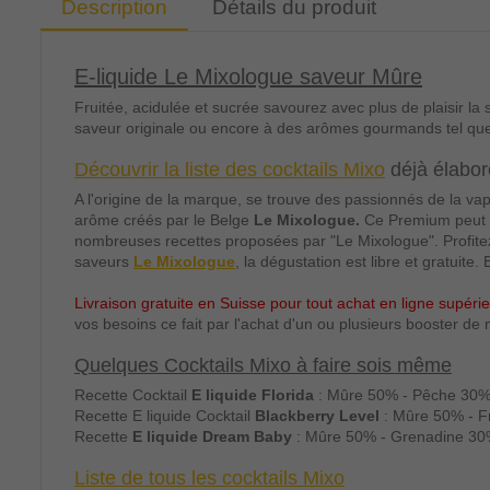
Description
Détails du produit
E-liquide Le Mixologue saveur Mûre
Fruitée, acidulée et sucrée savourez avec plus de plaisir la
saveur originale ou encore à des arômes gourmands tel que
Découvrir la liste des cocktails Mixo
déjà élabor
A l'origine de la marque, se trouve des passionnés de la vap
arôme créés
par le Belge
Le Mixologue.
Ce Premium peut s
nombreuses recettes proposées par "Le Mixologue". Profite
saveurs
Le Mixologue
, la dégustation est libre et gratuite
Livraison gratuite en Suisse pour tout achat en ligne supér
vos besoins ce fait par l'achat d'un ou plusieurs booster d
Quelques Cocktails Mixo à faire sois même
Recette Cocktail
E liquide Florida
: Mûre 50% - Pêche 30%
Recette E liquide Cocktail
Blackberry Level
: Mûre 50% - F
Recette
E liquide Dream Baby
: Mûre 50% - Grenadine 30%
Liste de tous les cocktails Mixo