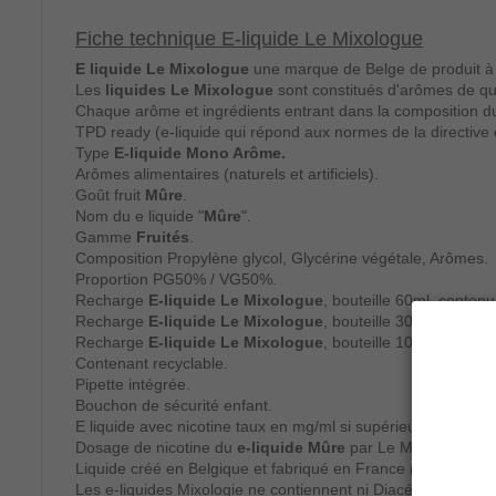
Fiche technique E-liquide Le Mixologue
E liquide Le Mixologue
une marque de Belge de produit à 
Les
liquides Le Mixologue
sont constitués d'arômes de qua
Chaque arôme et ingrédients entrant dans la composition 
TPD ready (e-liquide qui répond aux normes de la directive 
Type
E-liquide Mono Arôme.
Arômes alimentaires (naturels et artificiels).
Goût fruit
Mûre
.
Nom du e liquide "
Mûre
".
Gamme
Fruités
.
Composition Propylène glycol, Glycérine végétale, Arômes.
Proportion PG50% / VG50%.
Recharge
E-liquide Le Mixologue
, bouteille 60ml, conten
Recharge
E-liquide Le Mixologue
, bouteille 30ml, conten
Recharge
E-liquide Le Mixologue
, bouteille 10ml, conten
Contenant recyclable.
Pipette intégrée.
Bouchon de sécurité enfant.
E liquide avec nicotine taux en mg/ml si supérieur à 0.
Dosage de nicotine du
e-liquide Mûre
par Le Mixologue : 
Liquide créé en Belgique et fabriqué en France (F) par
Sav
Les e-liquides Mixologie ne contiennent ni Diacétyle, ni Amb