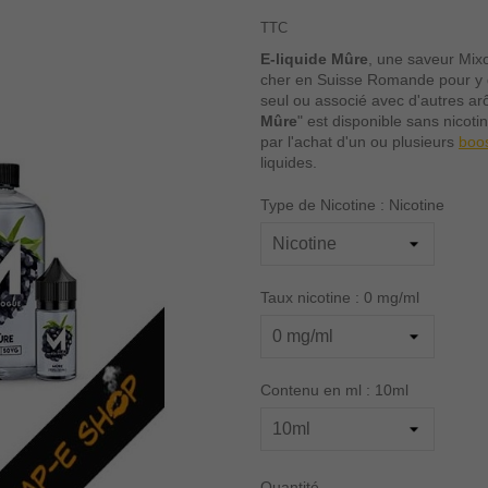
TTC
E-liquide Mûre
, une saveur Mixo
cher en Suisse Romande pour y dé
seul ou associé avec d'autres a
Mûre
" est disponible sans nicot
par l'achat d'un ou plusieurs
boos
liquides.
Type de Nicotine : Nicotine
Taux nicotine : 0 mg/ml
Contenu en ml : 10ml
Quantité