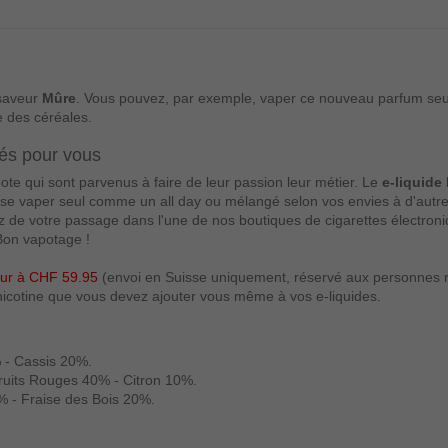
 saveur
Mûre
. Vous pouvez, par exemple, vaper ce nouveau parfum seul 
 des céréales.
és pour vous
ote qui sont parvenus à faire de leur passion leur métier. Le
e-liquide
e vaper seul comme un all day ou mélangé selon vos envies à d'autr
z de votre passage dans l'une de nos boutiques de cigarettes électro
. Bon vapotage !
ieur à CHF 59.95
(envoi en Suisse uniquement, réservé aux personnes rési
e nicotine que vous devez ajouter vous même à vos e-liquides.
 - Cassis 20%.
ruits Rouges 40% - Citron 10%.
 - Fraise des Bois 20%.