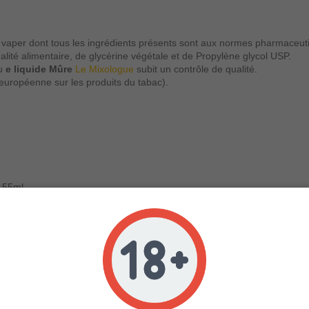
vaper dont tous les ingrédients présents sont aux normes pharmaceut
lité alimentaire, de glycérine végétale et de Propylène glycol USP.
du
e liquide Mûre
Le Mixologue
subit un contrôle de qualité.
européenne sur les produits du tabac).
u 55ml.
u 30ml.
u 10ml.
0mg/ml.
ourea
.
rox.