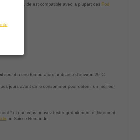
iques
. Ce liquide est compatible avec la plupart des
Pod
.
ente
.
.
oit sec et à une température ambiante d'environ 20°C.
ues jours avant de le consommer pour obtenir un meilleur
ent * et que vous pouvez tester gratuitement et librement
uide
en Suisse Romande.