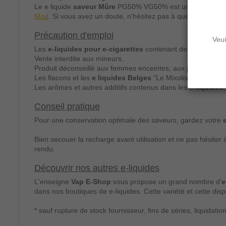
Le e liquide
saveur Mûre
PG50% VG50% est un Premium co
Mod
. Si vous avez un doute, n'hésitez pas à questionner nos
Précaution d'emploi
Veui
Les
e-liquides pour e-cigarettes
contenant de la nicotine s
Vente interdite aux mineurs.
Produit déconseillé aux femmes enceintes, aux personnes at
Les flacons et les
e liquides Belges
"Le Mixologue" sont co
Les arômes et autres additifs contenus dans les
e-liquides
Conseil pratique
Pour une conservation optimale des saveurs, gardez votre
Bien secouer la recharge avant utilisation et ne pas hésiter
rendu.
Découvrir nos autres e-liquides
L'enseigne
Vap E-Shop
vous propose un grand nombre d'
e
dans nos boutiques de e-liquides. Cette variété et cette dispo
* sauf rupture de stock fournisseur, fins de séries, liquidatio