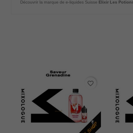
Découvrir la marque de e-liquides Suisse
Elixir Les Potion
favorite_border