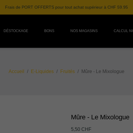
Frais de PORT OFFERTS pour tout achat supérieur à CHF 59.95
DÉSTOCKAGE
BONS
NOS MAGASINS
CALCUL N
Accueil
E-Liquides
Fruités
Mûre - Le Mixologue
Mûre - Le Mixologue
5,50 CHF