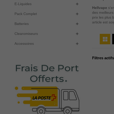
E-Liquides

Hellvape
s'en
des meilleurs
Pack Complet

prix les plus
article est so
Batteries

Clearomiseurs

Accessoires

Filtres actifs