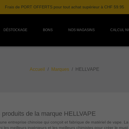
Frais de PORT OFFERTS pour tout achat supérieur à CHF 59.95
DÉSTOCKAGE
BONS
NOS MAGASINS
CALCUL N
Accueil
Marques
HELLVAPE
s produits de la marque HELLVAPE
une entreprise chinoise qui conçoit et fabrique de matériel de vape. La 
i les meilleurs ingénieurs et les meilleurs chimistes pour créer le must