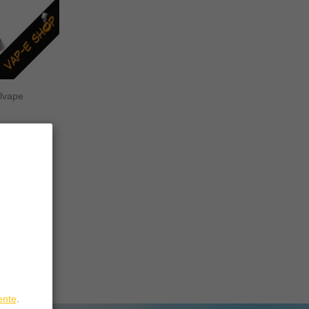
lvape
ente
.