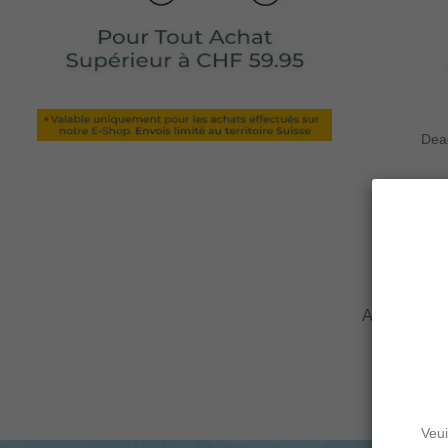
Dea
Affichage 1-
Veui