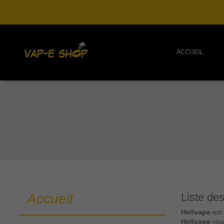
ACCUEIL
Accueil
Liste de
Hellvape
est 
Hellvape
réun