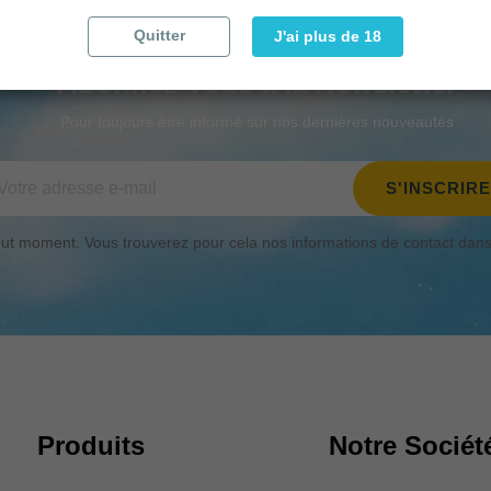
Quitter
J'ai plus de 18
Abonnez-vous à la Newsletter
Pour toujours être informé sur nos dernières nouveautés
t moment. Vous trouverez pour cela nos informations de contact dans le
Produits
Notre Sociét