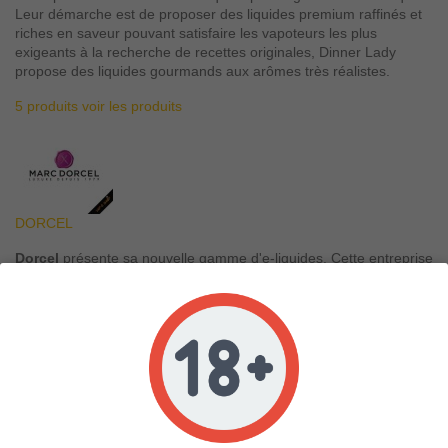
Leur démarche est de proposer des liquides premium raffinés et
riches en saveur pouvant satisfaire les vapoteurs les plus
exigeants à la recherche de recettes originales, Dinner Lady
propose des liquides gourmands aux arômes très réalistes.
5 produits
voir les produits
DORCEL
Dorcel
présente sa nouvelle gamme d'e-liquides. Cette entreprise
est avant tout réputée pour sa sophistication dans le domaine du
plaisir sexuel et du porno soft. La nouvelle gamme de
e liquides
Dorcel
se compose d'une série de saveurs aphrodisiaques qui
promettent de fournir des expériences de vapotage intenses et
très jouissive. Découvrir Karma, Voluptea, Euphoria et Sex Idol
des saveurs disponibles à Genève, Morges et Vevey.
0 produit
voir les produits