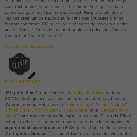
toutefois aussi combler les attentes fruitées. Peu importe ce que
vous recherchez, vous trouverez forcément votre plaisir dans
toutes ses gammes ! La marque
Dough King
produits des e-
liquides premium de haute qualité dans des bouteilles grands
formats contenant 100 ml de jolies réserves de saveurs à petits
prix en Suisse! Venez découvrir et goûter les e-liquides "Vanilla
Custard" et "Apple Cinnamon"
0 produit
voir les produits
E LIQUIDE ELIXIR
"
E liquide Elixir
", une collection de
e-liquide Suisse
au taux
PG/VG 50/50 qui associe judicieusement le goût tabac blond à
d'autres arômes. Retrouvez la "
Potion Rouge
", "
Potion Violette
",
"
Potion Bleue
", "
Potion Azur
", "
Potion Verte
" et la "
Saveur Potion
Jaune
" dans nos boutiques de vape. La marque "
E liquide Elixir
"
est une exclusivité que vous trouverez que dans les magasins de
cigarettes électroniques
Vap E Shop. Les Potions de la marque
d'
e-liquides Suisses
"E liquide Elixir" est compatible avec toutes