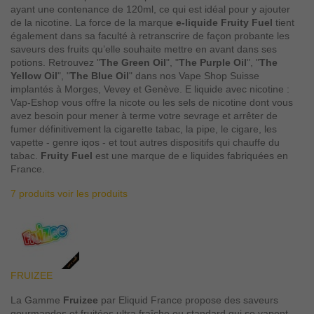
ayant une contenance de 120ml, ce qui est idéal pour y ajouter
de la nicotine. La force de la marque
e-liquide Fruity Fuel
tient
également dans sa faculté à retranscrire de façon probante les
saveurs des fruits qu’elle souhaite mettre en avant dans ses
potions. Retrouvez "
The Green Oil
", "
The Purple Oil
", "
The
Yellow Oil
", "
The Blue Oil
" dans nos Vape Shop Suisse
implantés à Morges, Vevey et Genève. E liquide avec nicotine :
Vap-Eshop vous offre la nicote ou les sels de nicotine dont vous
avez besoin pour mener à terme votre sevrage et arrêter de
fumer définitivement la cigarette tabac, la pipe, le cigare, les
vapette - genre iqos - et tout autres dispositifs qui chauffe du
tabac.
Fruity Fuel
est une marque de e liquides fabriquées en
France.
7 produits
voir les produits
FRUIZEE
La Gamme
Fruizee
par Eliquid France propose des saveurs
gourmandes et fruitées ultra fraîche ou standard qui se vapent