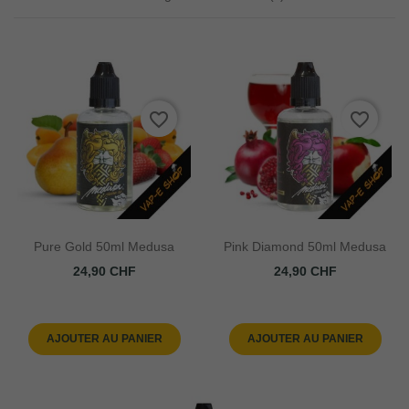
favorite_border
favorite_border
Pure Gold 50ml Medusa
Pink Diamond 50ml Medusa
Prix
Prix
24,90 CHF
24,90 CHF
AJOUTER AU PANIER
AJOUTER AU PANIER