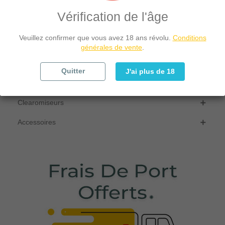
Accueil
Vérification de l'âge
Veuillez confirmer que vous avez 18 ans révolu.
Conditions
E-Liquides

générales de vente
.
Pack Complet

Quitter
J'ai plus de 18
Batteries

Clearomiseurs

Accessoires
