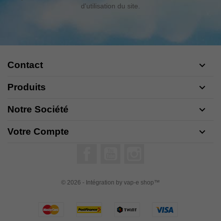
d'utilisation du site.
Contact

Produits

Notre Société

Votre Compte

Facebook
YouTube
Instagram
© 2026 - Intégration by vap-e shop™