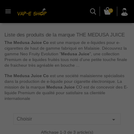

0
Liste des produits de la marque THE MEDUSA JUICE
The Medusa Juice Co
est une marque de e-liquides pour e-
cigarettes de haut de gamme fabriqué en Malaisie. Découvrez la
gamme Neo Fruity Evolution "
Medusa Juice
", une collection
Premium de e liquides fruités tous noté d'une petite touche finale
de fraicheur très agréable en bouche ...
The Medusa Juice Co
est une société malaisienne spécialisés
dans la production de e-liquide pour cigarette électronique. La
mission de la marque
Medusa Juice
CO est de concevoir des E-
liquide Premium de qualité pour satisfaire sa clientèle
internationale

Choisir
Affichage 1-3 de 3 article(s)