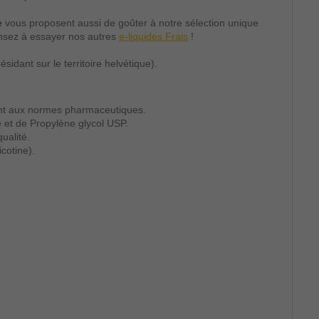
e
vous proposent aussi de goûter à notre sélection unique
sez à essayer nos autres
e-liquides Frais
!
dant sur le territoire helvétique).
sont aux normes pharmaceutiques.
e et de Propylène glycol USP.
ualité.
cotine).