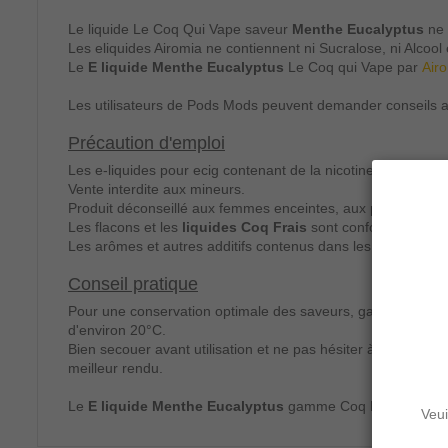
Le liquide Le Coq Qui Vape saveur
Menthe Eucalyptus
ne 
Les eliquides Airomia ne contiennent ni Sucralose, ni Alcool 
Le
E liquide Menthe Eucalyptus
Le Coq qui Vape par
Air
Les utilisateurs de Pods Mods peuvent demander conseils au
Précaution d'emploi
Les e-liquides pour ecig contenant de la nicotine sont nocif
Vente interdite aux mineurs.
Produit déconseillé aux femmes enceintes, aux personnes at
Les flacons et les
liquides Coq Frais
sont conformes à la 
Les arômes et autres additifs contenus dans les
e-liquides
Conseil pratique
Pour une conservation optimale des saveurs, gardez votre
d'environ 20°C.
Bien secouer avant utilisation et ne pas hésiter à aérer (bou
meilleur rendu.
Le
E liquide Menthe Eucalyptus
gamme Coq Frais par Le 
Veui