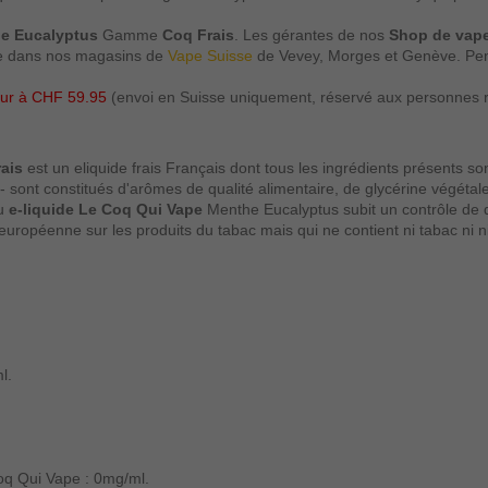
he Eucalyptus
Gamme
Coq Frais
. Les gérantes de nos
Shop de vap
uite dans nos magasins de
Vape Suisse
de Vevey, Morges et Genève. Pen
ieur à CHF 59.95
(envoi en Suisse uniquement, réservé aux personnes rési
ais
est un eliquide frais Français dont tous les ingrédients présents 
sont constitués d'arômes de qualité alimentaire, de glycérine végétal
du
e-liquide Le Coq Qui Vape
Menthe Eucalyptus subit un contrôle de q
uropéenne sur les produits du tabac mais qui ne contient ni tabac ni ni
l.
q Qui Vape : 0mg/ml.