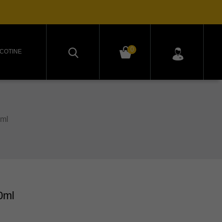
0
ICOTINE
0ml
0ml