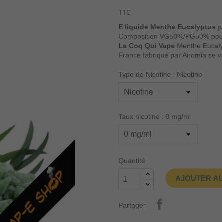
TTC
E liquide Menthe Eucalyptus
pa
Composition VG50%/PG50% pour u
Le Coq Qui Vape
Menthe Eucaly
France fabriqué par Airomia se v
Type de Nicotine : Nicotine
Taux nicotine : 0 mg/ml
Quantité
AJOUTER AU
Partager