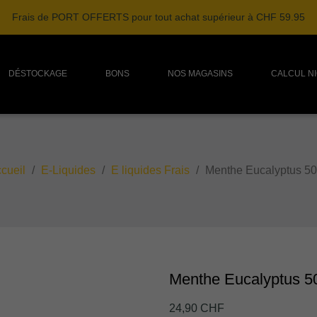
Frais de PORT OFFERTS pour tout achat supérieur à CHF 59.95
DÉSTOCKAGE
BONS
NOS MAGASINS
CALCUL N
cueil
E-Liquides
E liquides Frais
Menthe Eucalyptus 5
Menthe Eucalyptus 5
24,90 CHF