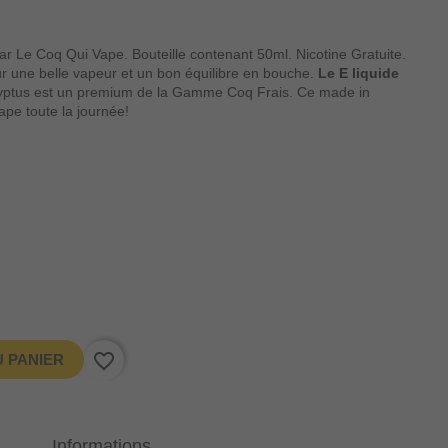
r Le Coq Qui Vape. Bouteille contenant 50ml. Nicotine Gratuite.
ne belle vapeur et un bon équilibre en bouche.
Le E liquide
ptus est un premium de la Gamme Coq Frais. Ce made in
ape toute la journée!
favorite_border
 PANIER
Informations