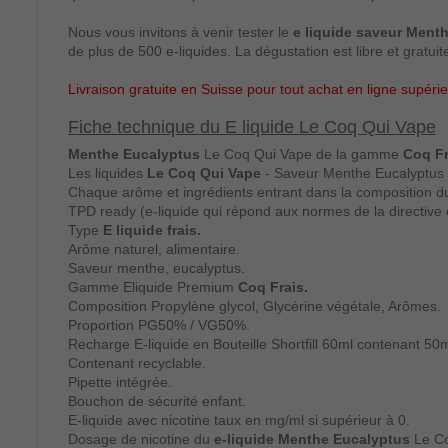
Nous vous invitons à venir tester le
e liquide saveur Ment
de plus de 500 e-liquides. La dégustation est libre et grat
Livraison gratuite en Suisse pour tout achat en ligne supér
Fiche technique du E liquide Le Coq Qui Vape
Menthe Eucalyptus
Le Coq Qui Vape de la gamme
Coq Fr
Les liquides
Le Coq Qui Vape
- Saveur Menthe Eucalyptus - 
Chaque arôme et ingrédients entrant dans la composition 
TPD ready (e-liquide qui répond aux normes de la directive e
Type
E liquide frais.
Arôme naturel, alimentaire.
Saveur menthe, eucalyptus.
Gamme Eliquide Premium
Coq Frais.
Composition Propylène glycol, Glycérine végétale, Arômes.
Proportion PG50% / VG50%.
Recharge E-liquide en Bouteille Shortfill 60ml contenant 50m
Contenant recyclable.
Pipette intégrée.
Bouchon de sécurité enfant.
E-liquide avec nicotine taux en mg/ml si supérieur à 0.
Dosage de nicotine du
e-liquide Menthe Eucalyptus
Le Co