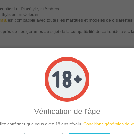
contient ni Diacétyle, ni Ambrox.
éthylique, ni Colorant.
omia
est compatible avec toutes les marques et modèles de
cigarettes
près de nos gérantes au sujet de la compatibilité de ce liquide avec 
s par contact avec la peau, respecter les précautions d'emploi.
teintes d'hypertension et/ou de maladies cardiovasculaires.
règlementation Européenne en vigueur.
 Le Coq Qui Vape
peuvent provoquer des allergies.
e-liquide Le Coq Qui Vape
saveur Menthe Eucalyptus à l'abri de la lu
chon ouvert) votre "
e-liquide Menthe Eucalyptus
" Le Coq Qui Vape q
Vérification de l'âge
Coq Qui Vape est Fabriqué en France par Airomia.
llez confirmer que vous avez 18 ans révolu.
Conditions générales de v