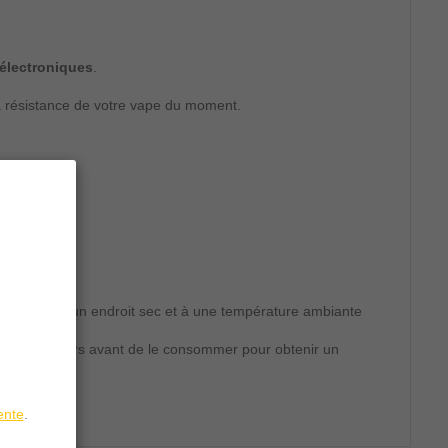
 électroniques
.
la résistance de votre vape du moment.
mière, dans un endroit sec et à une température ambiante
uelques jours avant de le consommer pour obtenir un
ente
.