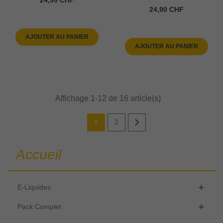
Prix
24,90 CHF
AJOUTER AU PANIER
AJOUTER AU PANIER
Affichage 1-12 de 16 article(s)

1
2
Accueil
E-Liquides

Pack Complet
