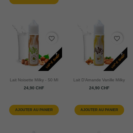
O
favorite_border
favorite_border
Lait Noisette Milky - 50 Ml
Lait D'Amande Vanille Milky
Prix
Prix
24,90 CHF
24,90 CHF
AJOUTER AU PANIER
AJOUTER AU PANIER