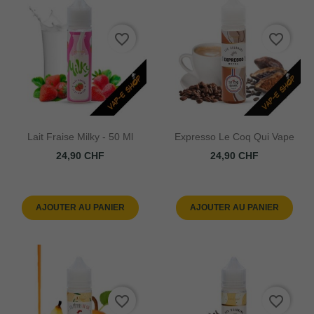
favorite_border
favorite_border
Lait Fraise Milky - 50 Ml
Expresso Le Coq Qui Vape
Prix
Prix
24,90 CHF
24,90 CHF
AJOUTER AU PANIER
AJOUTER AU PANIER
favorite_border
favorite_border