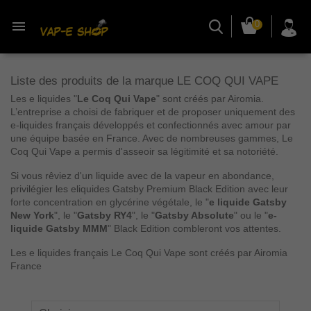

0
Liste des produits de la marque LE COQ QUI VAPE
Les e liquides "
Le Coq Qui Vape
" sont créés par Airomia.
L’entreprise a choisi de fabriquer et de proposer uniquement des
e-liquides français développés et confectionnés avec amour par
une équipe basée en France. Avec de nombreuses gammes, Le
Coq Qui Vape a permis d'asseoir sa légitimité et sa notoriété.
Si vous rêviez d'un liquide avec de la vapeur en abondance,
privilégier les eliquides Gatsby Premium Black Edition avec leur
forte concentration en glycérine végétale, le "
e liquide Gatsby
New York
", le "
Gatsby RY4
", le "
Gatsby Absolute
" ou le "
e-
liquide Gatsby MMM
" Black Edition combleront vos attentes.
Les e liquides français Le Coq Qui Vape sont créés par Airomia
France