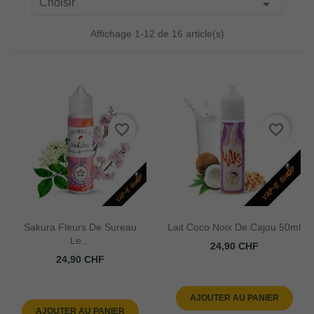

Choisir
Affichage 1-12 de 16 article(s)
favorite_border
favorite_border
Sakura Fleurs De Sureau
Lait Coco Noix De Cajou 50ml
Le...
Prix
24,90 CHF
Prix
24,90 CHF
AJOUTER AU PANIER
AJOUTER AU PANIER